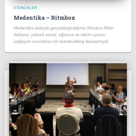
ETKINLIKLER
Medentika – Ritmbox
Medentika ekibiyle gerçekleştirdiğimiz Ritmbox Ritim
Atölyesi, yüksek enerji, eğlence ve takım uyumu
sağlayan unutulmaz bir teambuilding deneyimiydi.