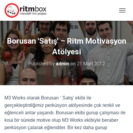
MENÜ
Borusan 'Satış' – Ritm Motivasyon
Atölyesi
Published by
admin
on
21 Mart 2012
M3 Works olarak Borusan ‘ Satış’ ekibi ile
gerçekleştirdiğimiz perküsyon atölyesinde çok renkli ve
eğlenceli anlar yaşandı. Borusan ekibi gurup çalışması ile
kısa bir sürede motive olup M3 Works ekibiyle beraber
perküsyon çalarak eğlendiler. Bir kez daha gurup