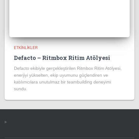
ETKINLIKLER
Defacto – Ritmbox Ritim Atölyesi
Defacto ekibiyle gerçekleştirilen Ritmbox Ritim Atölyesi,
enerjiyi yükselten, ekip uyumunu güçlendiren ve
katılımcılara unutulmaz bir teambuilding deneyimi
sundu.